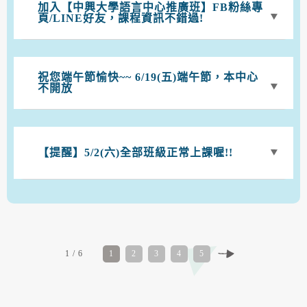
加入【中興大學語言中心推廣班】FB粉絲專
頁/LINE好友，課程資訊不錯過!
祝您端午節愉快~~ 6/19(五)端午節，本中心
不開放
【提醒】5/2(六)全部班級正常上課喔!!
1 / 6
1
2
3
4
5