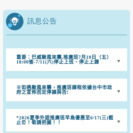
訊息公告
重要：巴威颱風來襲,推廣班7月10日（五）
18:00後-7/11(六)停止上班、停止上課
※如遇颱風來襲，推廣班課程依據台中市政
府之宣佈而定停課與否!
*2026夏季外語推廣班早鳥優惠至6/17(三)截
止⏰！敬請把握！！