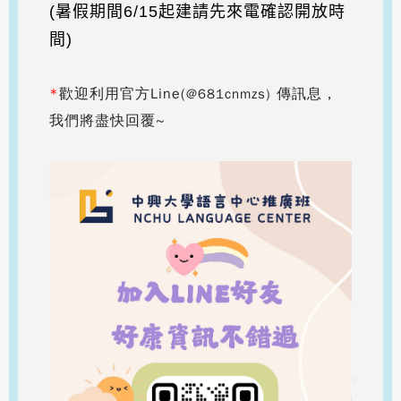
(暑假期間6/15起建請先來電確認開放時
間)
*
歡迎利用官方Line(
傳訊息，
@681cnmzs)
我們將盡快回覆~