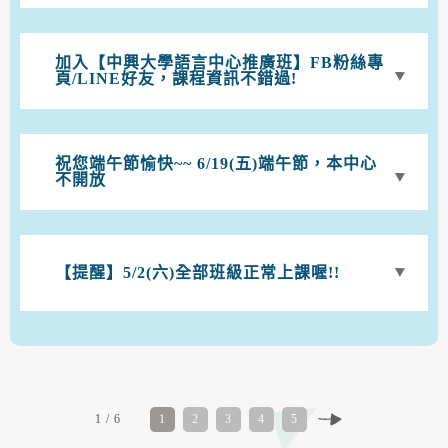
加入【中興大學語言中心推廣班】FB粉絲專
頁/LINE好友，課程資訊不錯過!
祝您端午節愉快~~ 6/19(五)端午節，本中心
不開放
【提醒】5/2(六)全部班級正常上課喔!!
1 / 6
1
2
3
4
5