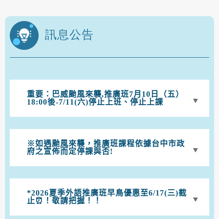
訊息公告
重要：巴威颱風來襲,推廣班7月10日（五）
18:00後-7/11(六)停止上班、停止上課
※如遇颱風來襲，推廣班課程依據台中市政
府之宣佈而定停課與否!
*2026夏季外語推廣班早鳥優惠至6/17(三)截
止⏰！敬請把握！！